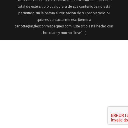
total de este sitio o cualquiera de sus contenidos no está
permitido sin la previa autorización de su propietario. Si
quieres contactarme escríbeme a
carlotta@inglesconmispeques.com. Este sitio está hecho con
chocolate y mucho "love" :-)
Facebook
Twitter
Gmail
LinkedIn