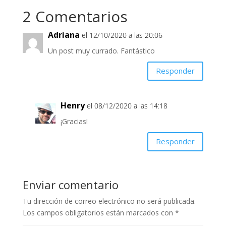
b
a
r
b
2 Comentarios
e
r
e
e
n
e
u
n
Adriana
el 12/10/2020 a las 20:06
n
u
a
n
v
a
Un post muy currado. Fantástico
e
v
n
e
t
n
Responder
a
t
n
a
a
n
n
a
u
n
e
u
Henry
el 08/12/2020 a las 14:18
v
e
a
v
¡Gracias!
)
a
)
Responder
Enviar comentario
Tu dirección de correo electrónico no será publicada.
Los campos obligatorios están marcados con
*