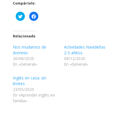
Compártelo:
H
H
a
a
z
z
c
c
l
l
i
i
c
c
Relacionado
p
p
a
a
r
r
Nos mudamos de
Actividades Navideñas
a
a
dominio
2-5 añitos
c
c
o
o
26/08/2020
08/12/2020
m
m
p
p
En «General»
En «General»
a
a
r
r
t
t
i
i
Inglés en casa: sin
r
r
límites
e
e
n
n
23/05/2020
T
F
w
a
En «Aprender inglés en
i
c
familia»
t
e
t
b
e
o
r
o
(
k
S
(
e
S
a
e