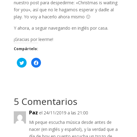
nuestro post para despedirme: «Christmas is waiting
for you», así que no le hagamos esperar y dadle al
play. Yo voy a hacerlo ahora mismo 🙂
Y ahora, a seguir navegando en inglés por casa.
¡Gracias por leerme!
Compártelo:
H
H
a
a
z
z
c
c
l
l
i
i
c
c
p
p
a
a
r
r
5 Comentarios
a
a
c
c
o
o
m
m
Paz
el 24/11/2019 a las 21:00
p
p
a
a
r
r
Mi peque escucha música desde antes de
t
t
i
i
nacer (en inglés y español), y la verdad que a
r
r
e
e
día de hoy en cuanto escucha un trozo de