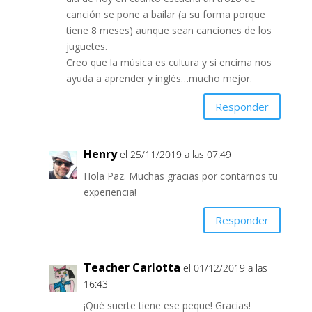
n
n
T
F
canción se pone a bailar (a su forma porque
w
a
i
c
tiene 8 meses) aunque sean canciones de los
t
e
t
juguetes.
b
e
o
Creo que la música es cultura y si encima nos
r
o
(
k
ayuda a aprender y inglés…mucho mejor.
S
(
e
S
a
e
b
a
Responder
r
b
e
r
e
e
n
e
u
n
Henry
el 25/11/2019 a las 07:49
n
u
a
n
v
a
Hola Paz. Muchas gracias por contarnos tu
e
v
n
e
experiencia!
t
n
a
t
n
a
Responder
a
n
n
a
u
n
e
u
v
e
a
v
Teacher Carlotta
el 01/12/2019 a las
)
a
)
16:43
¡Qué suerte tiene ese peque! Gracias!